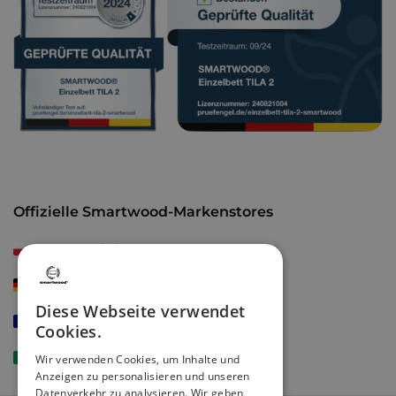
MATERIAL
Offizielle Smartwood-Markenstores
smartwood.pl
smartwood.de
Diese Webseite verwendet
smartwoodkids.fr
Cookies.
smartwoodkids.it
Wir verwenden Cookies, um Inhalte und
Anzeigen zu personalisieren und unseren
Datenverkehr zu analysieren. Wir geben