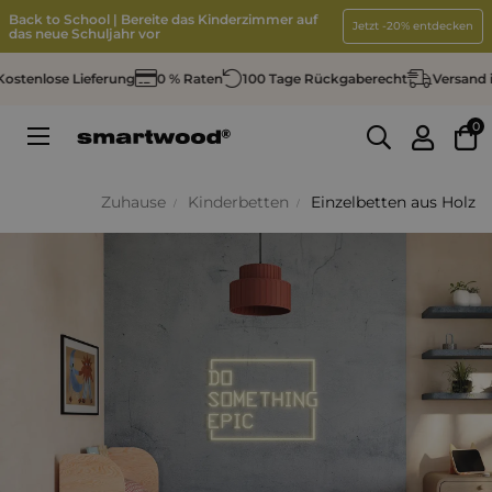
Back to School | Bereite das Kinderzimmer auf
Jetzt -20% entdecken
das neue Schuljahr vor
tenlose Lieferung
0 % Raten
100 Tage Rückgaberecht
Versand in 
0
Umschalten
☰
der
Navigation
Zuhause
Kinderbetten
Einzelbetten aus Holz