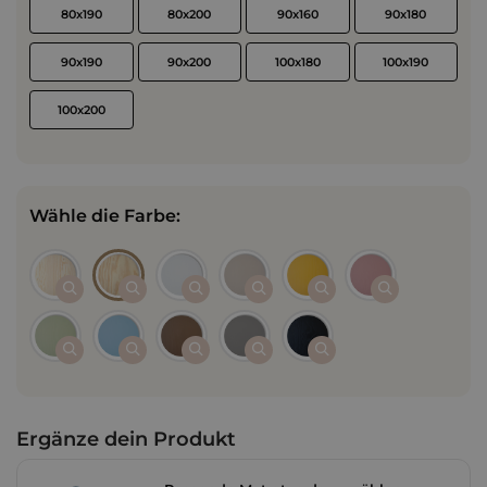
80x190
80x200
90x160
90x180
90x190
90x200
100x180
100x190
100x200
Wähle die Farbe:
Ergänze dein Produkt