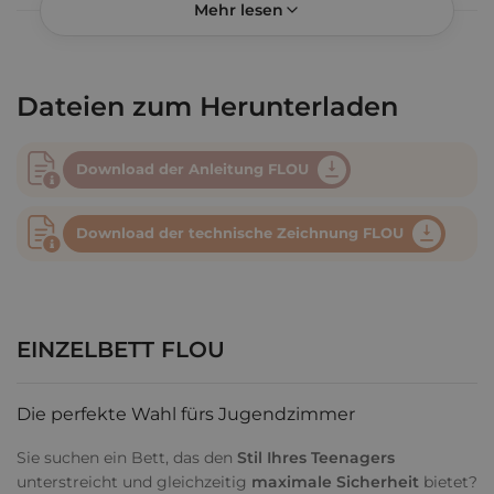
Größe)
Mehr lesen
Selbstmontage
Ja
Höhe
92 cm
Dateien zum Herunterladen
Eingangshöhe
38,5 cm (Bett)
Höhe des Lattenrostes
27,5 cm (unten)
Download der Anleitung FLOU
Rausfallschutz
Nein
Leiter
Nein
Download der technische Zeichnung FLOU
Schublade
Nein
Matratze
Nicht im Set verfügbar
Model
FLOU
EINZELBETT FLOU
Marke
Smartwood®
Referenz
FLOU-0714L
Die perfekte Wahl fürs Jugendzimmer
EAN
5906118366951
Sie suchen ein Bett, das den
Stil Ihres Teenagers
Kategorie
Einzelbetten aus Holz
unterstreicht und gleichzeitig
maximale Sicherheit
bietet?