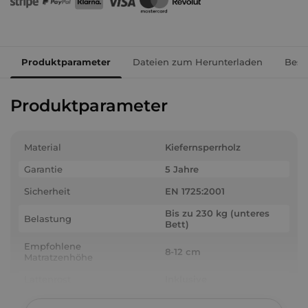
Produktparameter
Dateien zum Herunterladen
Besc
Produktparameter
Material
Kiefernsperrholz
Garantie
5 Jahre
Sicherheit
EN 1725:2001
Bis zu 230 kg (unteres
Belastung
Bett)
Empfohlene
8-12 cm
Matratzenhöhe
Lattenrost
Inklusive
1-2 Pakete (je nach
Anzahl der Packstücke