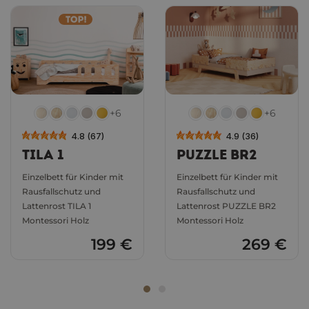
+6
+6
4.8 (67)
4.9 (36)
TILA 1
PUZZLE BR2
TIKKURILA-FARBEN
Einzelbett für Kinder mit
Einzelbett für Kinder mit
FARBE
TIKKURILA-CODE
NCS
Rausfallschutz und
Rausfallschutz und
Lattenrost TILA 1
Lattenrost PUZZLE BR2
Weiß
V503 WINTER
0601-G58Y
Montessori Holz
Montessori Holz
199 €
269 €
Kaschmir
V480
2007-Y61R
Buttergelb
H303 Joy
0523-Y05R
Senfgelb
M397
1760-Y12R