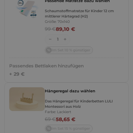
Passende Matratze dazu wählen
Schaumstoffmatratze für Kinder 12 cm
mittlerer Härtegrad (H2)
Größe: 70x140
89,10 €
99 €
−
+
1
Im Set 10 % günstiger
Passendes Bettlaken hinzufügen
+ 29 €
Hängeregal dazu wählen
Das Hängeregal für Kinderbetten LULI
Montessori aus Holz
Farbe: Lackiert
58,65 €
69 €
Im Set 15 % günstiger