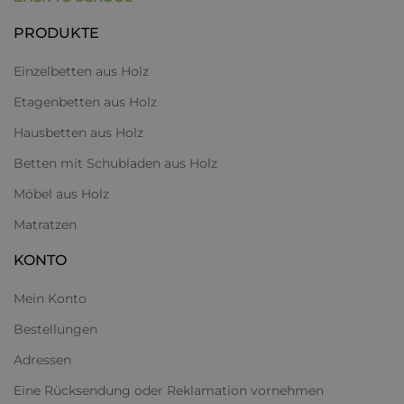
ERLEBE QUALITÄT, DER DU
VERTRAUEN KANNST
PRODUKTE
Einzelbetten aus Holz
Kiefernsperrholz - die Kombination aus
Langlebigkeit und natürlicher Schönheit
Etagenbetten aus Holz
Hausbetten aus Holz
Betten mit Schubladen aus Holz
Möbel aus Holz
Matratzen
KONTO
Mein Konto
Bestellungen
Adressen
Eine Rücksendung oder Reklamation vornehmen