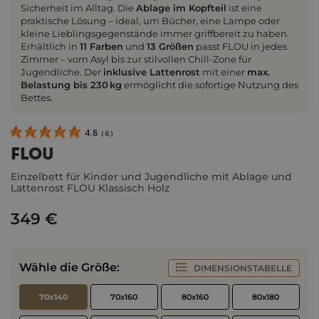
Sicherheit im Alltag. Die
Ablage im Kopfteil
ist eine
praktische Lösung – ideal, um Bücher, eine Lampe oder
kleine Lieblingsgegenstände immer griffbereit zu haben.
Erhältlich in
11 Farben
und
13 Größen
passt FLOU in jedes
Zimmer – vom Asyl bis zur stilvollen Chill-Zone für
Jugendliche. Der
inklusive Lattenrost
mit einer
max.
Belastung bis 230 kg
ermöglicht die sofortige Nutzung des
Bettes.
4.8
(
6
)
FLOU
Einzelbett für Kinder und Jugendliche mit Ablage und
Lattenrost FLOU Klassisch Holz
349 €
Wähle die Größe:
DIMENSIONSTABELLE
70x140
70x160
80x160
80x180