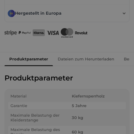
Hergestellt in Europa
Produktparameter
Dateien zum Herunterladen
Besc
Produktparameter
Material
Kiefernsperrholz
Garantie
5 Jahre
Maximale Belastung der
30 kg
Kleiderstange
Maximale Belastung des
60 kg