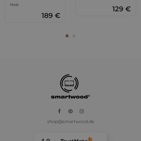
Holz
129 €
189 €
TIKKURILA-FARBEN
FARBE
TIKKURILA-CODE
NCS
Weiß
V503 WINTER
0601-G58Y
Kaschmir
V480
2007-Y61R
Facebook
Pinterest
Instagram
shop@smartwood.de
Buttergelb
H303 Joy
0523-Y05R
Senfgelb
M397
1760-Y12R