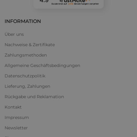
4.9
Basierend auf
2310
Bewertungen
von jeher
Rosa
J419
2127-Y99R
Grün
V449 Jade
3013-G58Y
INFORMATION
Blau
H431
1629-R93B
Über uns
Nachweise & Zertifikate
Grau
L488
4501-R32B
Zahlungsmethoden
Schokolade
L467
5819-Y43R
Allgemeine Geschäftsbedingungen
Schwarz
Y498 Midnight
8900-N
Datenschutzpolitik
Lieferung, Zahlungen
VIDARON-LACK
Rückgabe und Reklamation
Klarlack
Technisches Datenblatt
Kontakt
Impressum
Newsletter
Wenn Du einen bestimmten Farbton in