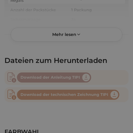
Regals
Anzahl der Packstücke
1 Packung
Selbstmontage
Ja
Model
Kleiderständer TIPI
Mehr lesen
Marke
Smartwood®
Referenz
TIPIM-K2WD
EAN
5905090161622
Dateien zum Herunterladen
Kategorie
Möbel
Download der Anleitung TIPI
Download der technischen Zeichnung TIPI
FARBWAHL