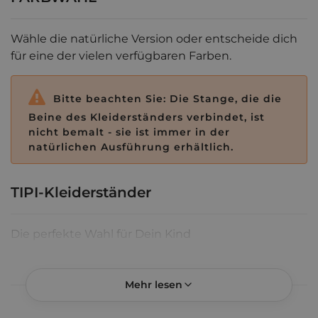
Wähle die natürliche Version oder entscheide dich
für eine der vielen verfügbaren Farben.
Bitte beachten Sie: Die Stange, die die
Beine des Kleiderständers verbindet, ist
nicht bemalt - sie ist immer in der
natürlichen Ausführung erhältlich.
TIPI-Kleiderständer
Die perfekte Wahl für Dein Kind
Kleine Menschen brauchen einen passenden Kleiderständer
für ihre kleinen Kleidungsstücke - das ist offensichtlich. Mit
Mehr lesen
diesem Gedanken haben wir eine Reihe von
Kleiderständern entworfen, die vor allem für die jüngsten