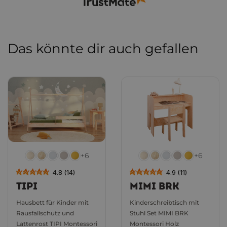
Breite Farbpalette
Das könnte dir auch gefallen
Diese Farben eignen sich perfekt für jede
Einrichtung
+6
+6
4.8 (14)
4.9 (11)
TIPI
MIMI BRK
Hausbett für Kinder mit
Kinderschreibtisch mit
Rausfallschutz und
Stuhl Set MIMI BRK
Lattenrost TIPI Montessori
Montessori Holz