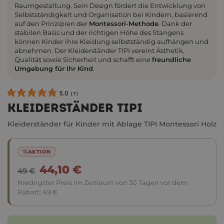
Raumgestaltung. Sein Design fördert die Entwicklung von
Selbstständigkeit und Organisation bei Kindern, basierend
auf den Prinzipien der
Montessori-Methode
. Dank der
stabilen Basis und der richtigen Höhe des Stangens
können Kinder ihre Kleidung selbstständig aufhängen und
abnehmen. Der Kleiderständer TIPI vereint Ästhetik,
Qualität sowie Sicherheit und schafft eine
freundliche
Umgebung für Ihr Kind
.
5.0
(
7
)
KLEIDERSTÄNDER TIPI
Kleiderständer für Kinder mit Ablage TIPI Montessori Holz
AKTION
44,10 €
49 €
Niedrigster Preis im Zeitraum von 30 Tagen vor dem
Rabatt:
49 €