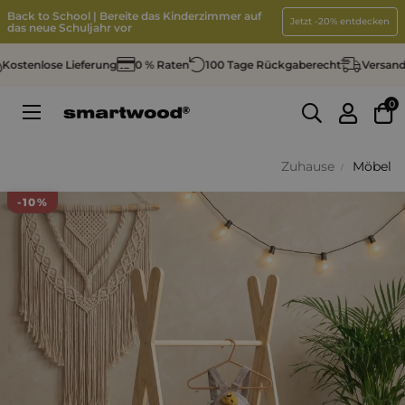
Back to School | Bereite das Kinderzimmer auf
Jetzt -20% entdecken
das neue Schuljahr vor
stenlose Lieferung
0 % Raten
100 Tage Rückgaberecht
Versand in
0
Umschalten
☰
der
Navigation
Zuhause
Möbel
-10%