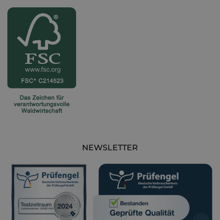
Nach der Montessori-Philosophie solltest du über ein
niedriges Bett nachdenken, das dein Kind selbstständig
benutzen kann. Das unterstützt seine Entwicklung und
Unabhängigkeit.
Material und Qualität
Achte bei der Wahl des Bettes auf das Material, aus dem es
gefertigt ist. Holz ist langlebig und sieht schön aus.
Überprüfe, ob es keine Splitter oder scharfen Kanten gibt.
Vermeide billige Plastikbetten, die schnell kaputtgehen
können.
NEWSLETTER
Praktische Tipps
Sicherheit geht vor. Achte darauf, dass das Bett
abgerundete Kanten und Schutzgitter hat, um das
Verletzungsrisiko zu minimieren.