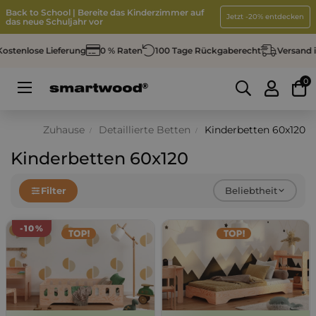
Back to School | Bereite das Kinderzimmer auf
Jetzt -20% entdecken
das neue Schuljahr vor
tenlose Lieferung
0 % Raten
100 Tage Rückgaberecht
Versand in 
0
Umschalten
☰
der
Navigation
Zuhause
Detaillierte Betten
Kinderbetten 60x120
Kinderbetten 60x120
Beliebtheit
Filter
-10%