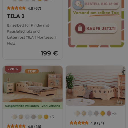
4.8 (67)
TILA 1
Einzelbett für Kinder mit
Rausfallschutz und
Lattenrost TILA 1 Montessori
Holz
199 €
-20%
Ausgewählte Varianten – 24h Versand
+5
+6
4.8 (34)
4.8 (38)