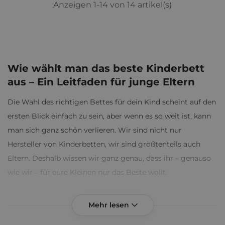
Anzeigen 1-14 von 14 artikel(s)
Wie wählt man das beste Kinderbett
aus – Ein Leitfaden für junge Eltern
Die Wahl des richtigen Bettes für dein Kind scheint auf den
ersten Blick einfach zu sein, aber wenn es so weit ist, kann
man sich ganz schön verlieren. Wir sind nicht nur
Hersteller von Kinderbetten, wir sind größtenteils auch
Eltern. Deshalb wissen wir ganz genau, dass ihr – genauso
wie wir – für eure Kleinen nur das Beste wollt.
Deshalb kommen wir mit ein paar Tipps zu euch, wie ihr
das ideale Bett für euer Kind auswählt. Ihr als Eltern leistet
großartige Arbeit, also lasst uns euch in Sachen Betten ein