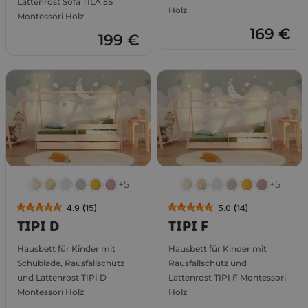
Lattenrost Sofa TILA 5S
Holz
Montessori Holz
169 €
199 €
+5
+5
4.9 (15)
5.0 (14)
TIPI D
TIPI F
Hausbett für Kinder mit
Hausbett für Kinder mit
Schublade, Rausfallschutz
Rausfallschutz und
und Lattenrost TIPI D
Lattenrost TIPI F Montessori
Montessori Holz
Holz