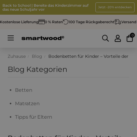
Back to School | Bereite das Kinderzimmer auf
Jetzt -20% entdecken
das neue Schuljahr vor
enlose Lieferung
0 % Raten
100 Tage Rückgaberecht
Versand in 4
0
Umschalten
☰
der
Navigation
Zuhause
Blog
Bodenbetten für Kinder – Vorteile der 
Blog Kategorien
Betten
Matratzen
Tipps für Eltern