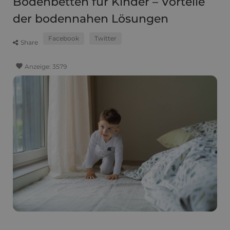
Bodenbetten für Kinder – Vorteile
der bodennahen Lösungen
Facebook
Twitter
Share
favorite
Anzeige:
3579