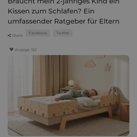
Braucht mein 2-jähriges Kind ein
Kissen zum Schlafen? Ein
umfassender Ratgeber für Eltern
Facebook
Twitter
Share
favorite
Anzeige:
162