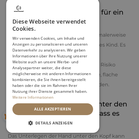
Ist ein Erwachsenenkissen für ein
2-jähriges Kind sicher?
Diese Webseite verwendet
Cookies.
Nein, ein Erwachsenenkissen ist normalerweise
Wir verwenden Cookies, um Inhalte und
Anzeigen zu personalisieren und unseren
zu hoch und zu weich für ein 2-jähriges Kind. Es
Datenverkehr zu analysieren. Wir geben
kann zu einer falschen Position der
Informationen über Ihre Nutzung unserer
Website auch an unsere Werbe- und
Halswirbelsäule führen und birgt das Risiko
Analysepartner weiter, die diese
möglicherweise mit anderen Informationen
gesundheitlicher Probleme. Spezielle, flache
kombinieren, die Sie ihnen bereitgestellt
Kinderkissen
sollten verwendet werden.
haben oder die sie im Rahmen Ihrer
Nutzung ihrer Dienste gesammelt haben.
Weitere Informationen
Mein Kind legt die Hand unter den
ALLE AKZEPTIEREN
Kopf, ist das ein Zeichen, dass es
ein Kissen braucht?
DETAILS ANZEIGEN
Das Unterlegen der Hand unter den Kopf kann