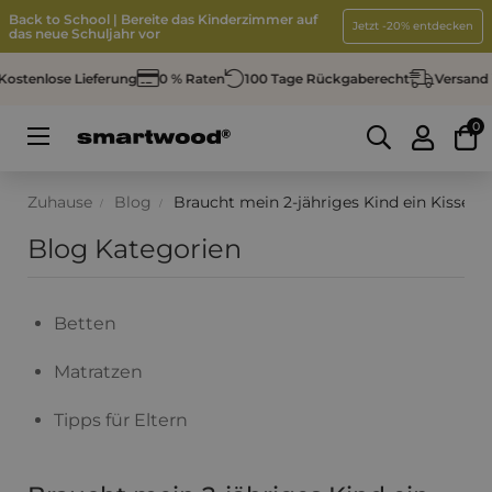
Back to School | Bereite das Kinderzimmer auf
Jetzt -20% entdecken
das neue Schuljahr vor
tenlose Lieferung
0 % Raten
100 Tage Rückgaberecht
Versand in 
0
Umschalten
☰
der
Navigation
Zuhause
Blog
Braucht mein 2-jähriges Kind ein Kissen 
Blog Kategorien
Betten
Matratzen
Tipps für Eltern