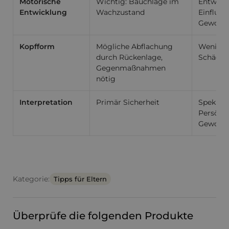
Motorische
Wichtig: Bauchlage im
Entwicke
Entwicklung
Wachzustand
Einfluss
Gewohnh
Kopfform
Mögliche Abflachung
Weniger 
durch Rückenlage,
Schädel
Gegenmaßnahmen
nötig
Interpretation
Primär Sicherheit
Spekulat
Persönl
Gewohnh
Kategorie:
Tipps für Eltern
Überprüfe die folgenden Produkte