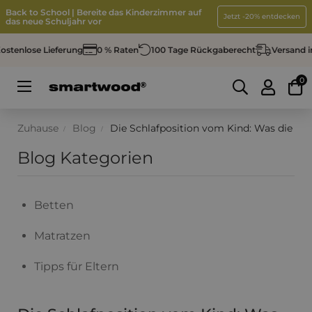
Back to School | Bereite das Kinderzimmer auf
Jetzt -20% entdecken
das neue Schuljahr vor
nlose Lieferung
0 % Raten
100 Tage Rückgaberecht
Versand in 4
0
Umschalten
☰
der
Navigation
Zuhause
Blog
Die Schlafposition vom Kind: Was die Art, 
Blog Kategorien
Betten
Matratzen
Tipps für Eltern