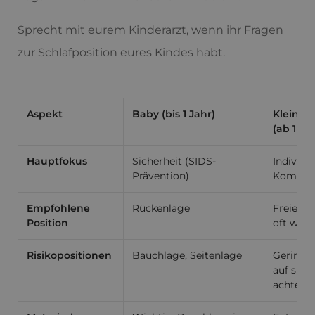
Sprecht mit eurem Kinderarzt, wenn ihr Fragen
zur Schlafposition eures Kindes habt.
Aspekt
Baby (bis 1 Jahr)
Kleinkin
(ab 1 Ja
Hauptfokus
Sicherheit (SIDS-
Individu
Prävention)
Komfort
Empfohlene
Rückenlage
Freie Wa
Position
oft weit
Risikopositionen
Bauchlage, Seitenlage
Geringer
auf sic
achten