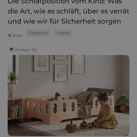
Die Schlafposition vom Kind: Was
die Art, wie es schläft, über es verrät
und wie wir für Sicherheit sorgen
Facebook
Twitter
Share
favorite
Anzeige:
319