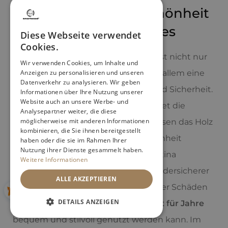
Langlebigkeit und Schönheit
eines Holz-Kinderbettes
Diese Webseite verwendet
Cookies.
Die Pflege eines Holz-Kinderbettes ist nicht nur
Wir verwenden Cookies, um Inhalte und
Anzeigen zu personalisieren und unseren
eine Frage der Ästhetik, sondern vor allem eine
Datenverkehr zu analysieren. Wir geben
Investition in seine Langlebigkeit und Sicherheit.
Informationen über Ihre Nutzung unserer
Website auch an unsere Werbe- und
Regelmäßiges, sanftes Reinigen bildet die
Analysepartner weiter, die diese
möglicherweise mit anderen Informationen
Grundlage, während Ölen und Wachsen das Holz
kombinieren, die Sie ihnen bereitgestellt
schützen und seine natürliche Schönheit
haben oder die sie im Rahmen Ihrer
Nutzung ihrer Dienste gesammelt haben.
hervorheben, sodass es eine edle Patina
Weitere Informationen
entwickeln kann. Durch die Wahl kindersicherer
ALLE AKZEPTIEREN
Produkte und die Behebung kleinerer Schäden
DETAILS ANZEIGEN
stellen Sie sicher, dass Ihr
Kinderbett für Jahre
bequem und stilvoll genutzt werden kann. Im