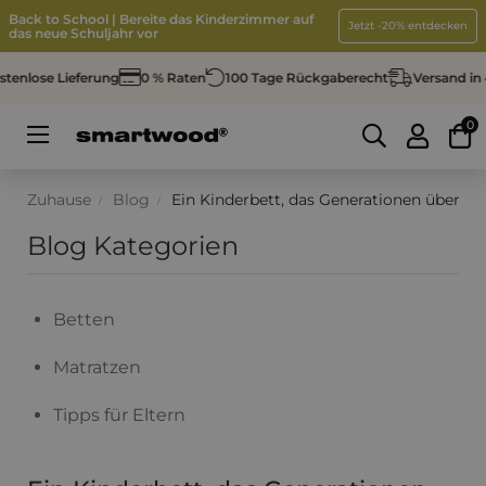
Back to School | Bereite das Kinderzimmer auf
Jetzt -20% entdecken
das neue Schuljahr vor
enlose Lieferung
0 % Raten
100 Tage Rückgaberecht
Versand in 4
0
Umschalten
☰
der
Navigation
Zuhause
Blog
Ein Kinderbett, das Generationen überdau
Blog Kategorien
Betten
Matratzen
Tipps für Eltern