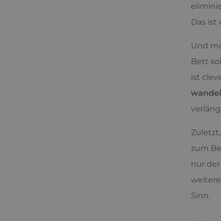
elimini
Das ist
Und mal
Bett so
ist cle
wandel
verläng
Zuletzt
zum Bei
nur der
weitere
Sinn.