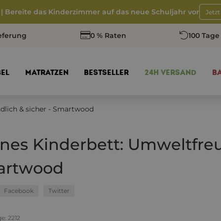
 | Bereite das Kinderzimmer auf das neue Schuljahr vor
Jetz
eferung
0 % Raten
100 Tage
EL
MATRATZEN
BESTSELLER
24H VERSAND
B
dlich & sicher - Smartwood
nes Kinderbett: Umweltfreun
artwood
Facebook
Twitter
ge:
2212