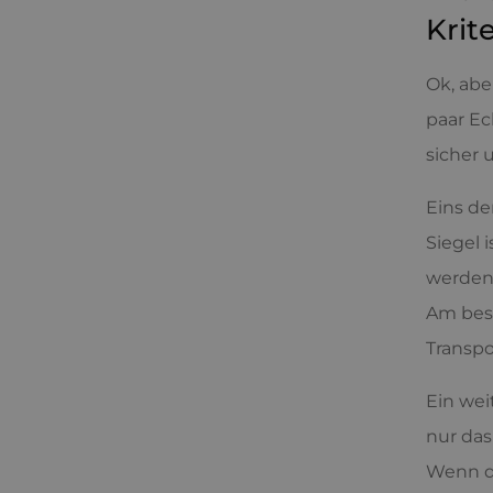
Krit
Ok, abe
paar Ec
sicher 
Eins de
Siegel 
werden.
Am best
Transp
Ein wei
nur das
Wenn d