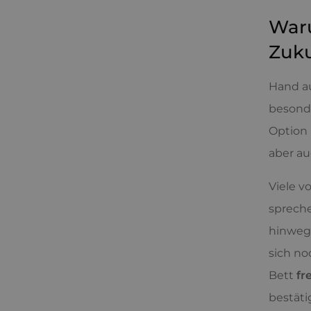
Waru
Zuku
Hand au
besonde
Option 
aber au
Viele v
spreche
hinweg 
sich no
Bett
fr
bestäti