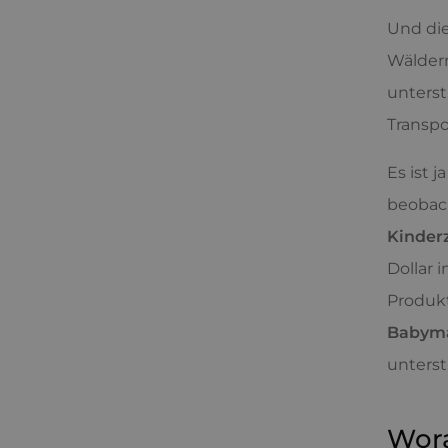
Und di
Wäldern
unterst
Transpo
Es ist 
beobach
Kinde
Dollar 
Produkt
Babyma
unterst
Wora