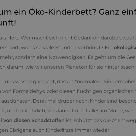
m ein Öko-Kinderbett? Ganz ein
nft!
fs Herz: Wer macht sich nicht Gedanken darüber, was f
rs dort, wo es so viele Stunden verbringt? Ein
ökologis
mehr, sondern eine Notwendigkeit. Es geht um die Gesun
ch darum, wie wir unseren Planeten für sie hinterlassen.
on uns wissen gar nicht, dass in "normalen" Kindermöbe
 von Formaldehyd oder diesen flüchtigen organischen 
ausdünsten. Denk mal drüber nach: Kinder sind besond
ch, und mal ehrlich, was landet nicht alles im Mund, w
ei von diesen Schadstoffen
ist, schützt das die Atemwe
gen übrigens auch Kinderärzte immer wieder.