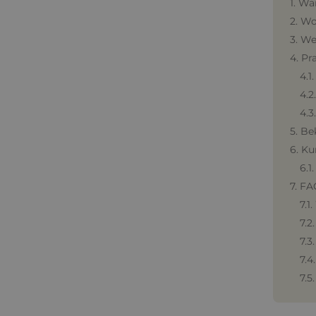
1. Wa
2. Wo
3. We
4. Pr
4.1
4.2
4.3
5. Be
6. K
6.1
7. FA
7.1
7.2
7.3
7.4
7.5