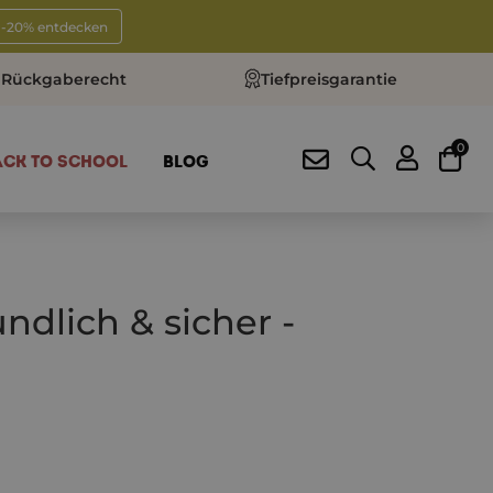
t -20% entdecken
 Rückgaberecht
Tiefpreisgarantie
0
ACK TO SCHOOL
BLOG
dlich & sicher -