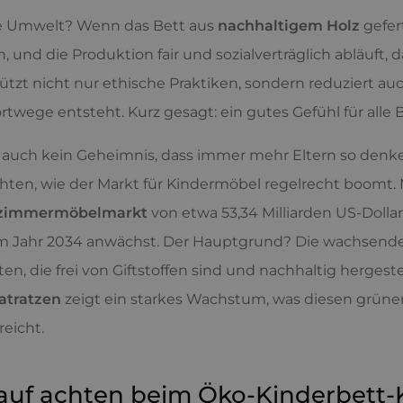
e Umwelt? Wenn das Bett aus
nachhaltigem Holz
gefer
, und die Produktion fair und sozialverträglich abläuft,
ützt nicht nur ethische Praktiken, sondern reduziert a
rtwege entsteht. Kurz gesagt: ein gutes Gefühl für alle B
ja auch kein Geheimnis, dass immer mehr Eltern so denk
ten, wie der Markt für Kindermöbel regelrecht boomt. 
rzimmermöbelmarkt
von etwa 53,34 Milliarden US-Dollar 
im Jahr 2034 anwächst. Der Hauptgrund? Die wachsend
en, die frei von Giftstoffen sind und nachhaltig hergest
tratzen
zeigt ein starkes Wachstum, was diesen grünen
reicht.
uf achten beim Öko-Kinderbett-K