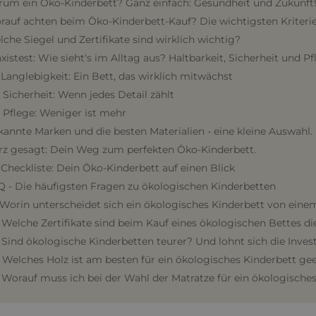
rum ein Öko-Kinderbett? Ganz einfach: Gesundheit und Zukunft
rauf achten beim Öko-Kinderbett-Kauf? Die wichtigsten Kriteri
lche Siegel und Zertifikate sind wirklich wichtig?
axistest: Wie sieht's im Alltag aus? Haltbarkeit, Sicherheit und Pf
. Langlebigkeit: Ein Bett, das wirklich mitwächst
. Sicherheit: Wenn jedes Detail zählt
. Pflege: Weniger ist mehr
kannte Marken und die besten Materialien - eine kleine Auswahl.
urz gesagt: Dein Weg zum perfekten Öko-Kinderbett.
. Checkliste: Dein Öko-Kinderbett auf einen Blick
Q - Die häufigsten Fragen zu ökologischen Kinderbetten
. Worin unterscheidet sich ein ökologisches Kinderbett von ein
. Welche Zertifikate sind beim Kauf eines ökologischen Bettes di
. Sind ökologische Kinderbetten teurer? Und lohnt sich die Invest
. Welches Holz ist am besten für ein ökologisches Kinderbett ge
. Worauf muss ich bei der Wahl der Matratze für ein ökologische