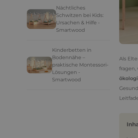
Nächtliches
Schwitzen bei Kids:
Ursachen & Hilfe -
Smartwood
Kinderbetten in
Bodennähe –
Als Elt
praktische Montessori-
fragen,
Lösungen -
ökolog
Smartwood
Gesundh
Leitfad
Inh