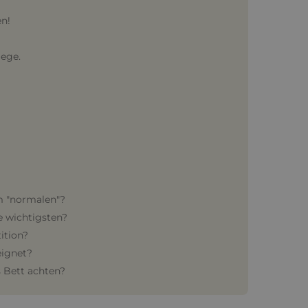
!
en!
lege.
em "normalen"?
e wichtigsten?
ition?
eignet?
s Bett achten?