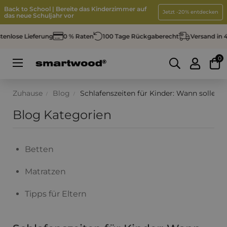
Back to School | Bereite das Kinderzimmer auf
Jetzt -20% entdecken
das neue Schuljahr vor
nlose Lieferung
0 % Raten
100 Tage Rückgaberecht
Versand in 48
0
Umschalten
☰
der
Navigation
Zuhause
Blog
Schlafenszeiten für Kinder: Wann sollen d
Blog Kategorien
Betten
Matratzen
Tipps für Eltern