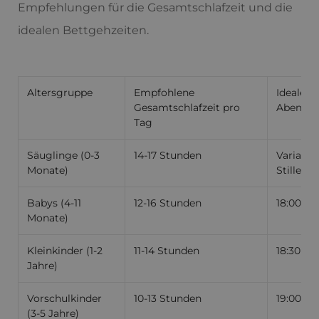
Empfehlungen für die Gesamtschlafzeit und die
idealen Bettgehzeiten.
Altersgruppe
Empfohlene
Ideale B
Gesamtschlafzeit pro
Abend
Tag
Säuglinge (0-3
14-17 Stunden
Variabel
Monate)
Stillen/
Babys (4-11
12-16 Stunden
18:00 - 
Monate)
Kleinkinder (1-2
11-14 Stunden
18:30 - 1
Jahre)
Vorschulkinder
10-13 Stunden
19:00 - 
(3-5 Jahre)