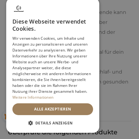
Klar, mal länger schlafen am Wochenende kann
Diese Webseite verwendet
helfen, akute Müdigkeit zu lindern. Aber
Cookies.
Achtung: Wenn das zur Regel wird und der
Wir verwenden Cookies, um Inhalte und
Schlaf-Wach-Rhythmus ständig
Anzeigen zu personalisieren und unseren
Datenverkehr zu analysieren. Wir geben
durcheinandergerät, ist das nicht ideal für dein
Informationen über Ihre Nutzung unserer
Kind. Experten raten dazu, auch am
Website auch an unsere Werbe- und
Analysepartner weiter, die diese
Wochenende so gut es geht feste Schlaf- und
möglicherweise mit anderen Informationen
kombinieren, die Sie ihnen bereitgestellt
Wachzeiten beizubehalten, um einen gesunden
haben oder die sie im Rahmen Ihrer
Rhythmus zu fördern.
Nutzung ihrer Dienste gesammelt haben.
Weitere Informationen
ALLE AKZEPTIEREN
Kategorie:
Tipps für Eltern
DETAILS ANZEIGEN
Überprüfe die folgenden Produkte