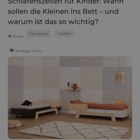
Schlafenszeiten für Kinder: Wann
sollen die Kleinen ins Bett – und
warum ist das so wichtig?
Facebook
Twitter
Share
favorite
Anzeige:
3442