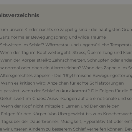
altsverzeichnis
rum unsere Kinder nachts so zappelig sind - die häufigsten Grü
. Ganz normaler Bewegungsdrang und wilde Träume
. Schwitzen im Schlaf? Wärmestau und ungemütliche Temperat
. Wenn der Tag im Kopf weitergeht: Stress, Überreizung und kle
. Wenn der Körper streikt: Zahnschmerzen, Schnupfen oder an
nz normal oder doch ein Alarmzeichen? Wann das Zappeln im Sch
. Altersgerechtes Zappeln - Die "Rhythmische Bewegungsstörun
. Wann es kritisch wird: Anzeichen für echte Schlafstörungen
s passiert, wenn der Schlaf zu kurz kommt? Die Folgen für die 
. Gefühlswelt im Chaos: Auswirkungen auf die emotionale und so
. Wenn der Kopf nicht mitspielt: Lernen und Denken leiden
. Folgen für den Körper: Von Übergewicht bis zum Knochenwa
. Tagsüber der Dauerbrenner: Müdigkeit, Hyperaktivität oder ein
e wir unseren Kindern zu besserem Schlaf verhelfen können: Be