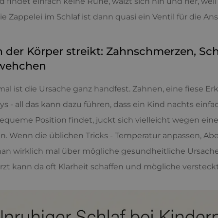
d findet einfach keine Ruhe, wälzt sich hin und her, wei
ie Zappelei im Schlaf ist dann quasi ein Ventil für die A
der Körper streikt: Zahnschmerzen, Sc
wehchen
l ist die Ursache ganz handfest. Zahnen, eine fiese Erkä
ys - all das kann dazu führen, dass ein Kind nachts einfac
equeme Position findet, juckt sich vielleicht wegen e
n. Wenn die üblichen Tricks - Temperatur anpassen, Abe
man wirklich mal über mögliche gesundheitliche Ursac
rzt kann da oft Klarheit schaffen und mögliche verstec