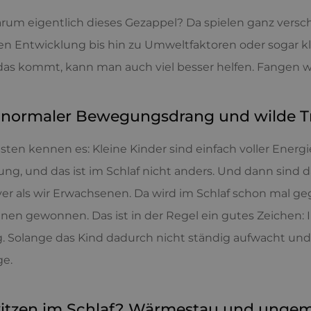
arum eigentlich dieses Gezappel? Da spielen ganz versc
en Entwicklung bis hin zu Umweltfaktoren oder sogar
as kommt, kann man auch viel besser helfen. Fangen wir
 normaler Bewegungsdrang und wilde 
sten kennen es: Kleine Kinder sind einfach voller Energi
g, und das ist im Schlaf nicht anders. Und dann sind d
ver als wir Erwachsenen. Da wird im Schlaf schon mal g
nen gewonnen. Das ist in der Regel ein gutes Zeichen: I
. Solange das Kind dadurch nicht ständig aufwacht und t
ge.
itzen im Schlaf? Wärmestau und ungem