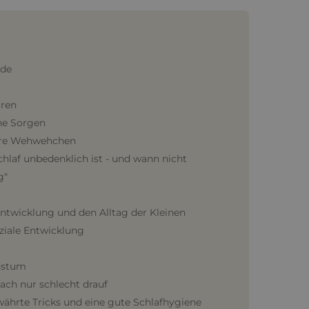
nde
uren
ine Sorgen
dere Wehwehchen
laf unbedenklich ist - und wann nicht
g"
Entwicklung und den Alltag der Kleinen
ziale Entwicklung
chstum
fach nur schlecht drauf
währte Tricks und eine gute Schlafhygiene