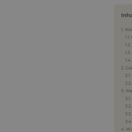
Inh
1. Wa
1.1
1.2
1.3
1.4
2. Ga
2.1
2.2
3. Wa
3.1
3.2
3.3
3.4
4. Wi