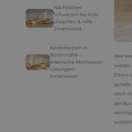
Nächtliches
Schwitzen bei Kids:
Ursachen & Hilfe -
Smartwood
Kinderbetten in
Bodennähe –
Wer ken
praktische Montessori-
wieder 
Lösungen -
Eltern 
Smartwood
gerade 
doch me
genau a
wichtig
wirklich