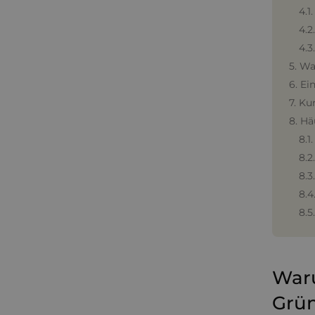
4.1
4.2
4.3
5. Wa
6. Ei
7. Ku
8. Hä
8.1
8.2
8.3
8.4
8.5
Waru
Grü