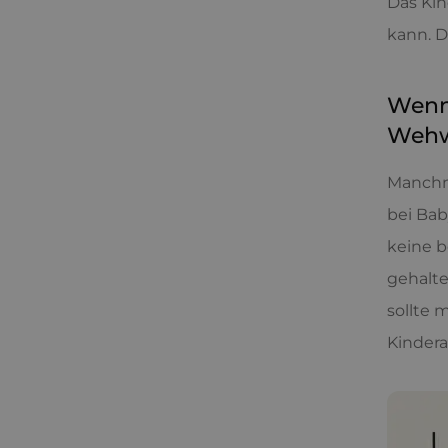
Das Kin
kann. D
Wenn 
Weh
Manchma
bei Bab
keine b
gehalte
sollte 
Kindera