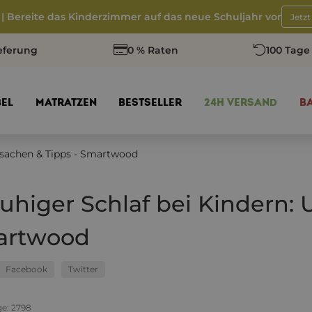
 | Bereite das Kinderzimmer auf das neue Schuljahr vor
Jetz
eferung
0 % Raten
100 Tage
EL
MATRATZEN
BESTSELLER
24H VERSAND
B
rsachen & Tipps - Smartwood
uhiger Schlaf bei Kindern: 
artwood
Facebook
Twitter
ge:
2798