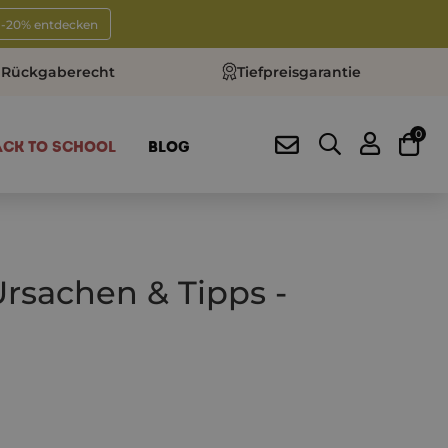
t -20% entdecken
 Rückgaberecht
Tiefpreisgarantie
0
ACK TO SCHOOL
BLOG
Ursachen & Tipps -