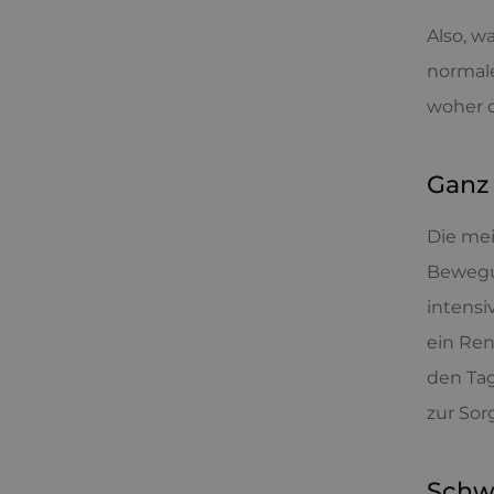
Also, w
normal
woher d
Ganz
Die mei
Bewegun
intensi
ein Ren
den Tag
zur Sor
Schw