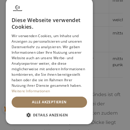
Jahre
minimal
Diese Webseite verwendet
2 bis 6 Jahre
ca. 12-20
weich bi
Cookies.
6 bis 12 Jahre
ca. 20-45
mittelfe
Wir verwenden Cookies, um Inhalte und
Anzeigen zu personalisieren und unseren
Datenverkehr zu analysieren. Wir geben
Informationen über Ihre Nutzung unserer
Website auch an unsere Werbe- und
Über 12 Jahre
ca. 45-50 und mehr
mittelfes
Analysepartner weiter, die diese
(Jugendliche)
punktela
möglicherweise mit anderen Informationen
kombinieren, die Sie ihnen bereitgestellt
haben oder die sie im Rahmen Ihrer
Nutzung ihrer Dienste gesammelt haben.
Weitere Informationen
Denken Sie daran: Das Gewicht des Kindes ist oft
ALLE AKZEPTIEREN
ein wichtigerer Faktor als das Alter bei der
Matratzenwahl. Kindermatratzen sollten zudem
DETAILS ANZEIGEN
nicht zu dick sein; eine empfohlene Dicke liegt