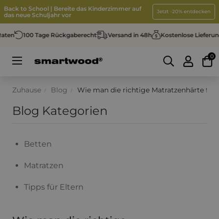
Back to School | Bereite das Kinderzimmer auf
Jetzt -20% entdecken
das neue Schuljahr vor
ten
100 Tage Rückgaberecht
Versand in 48h
Kostenlose Lieferung
0
Umschalten
☰
der
Navigation
Zuhause
Blog
Wie man die richtige Matratzenhärte fürs K
Blog Kategorien
Betten
Matratzen
Tipps für Eltern