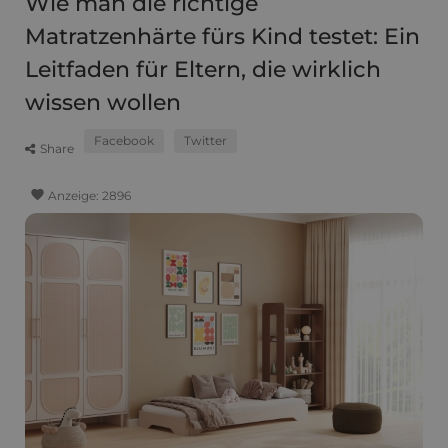
Wie man die richtige
Matratzenhärte fürs Kind testet: Ein
Leitfaden für Eltern, die wirklich
wissen wollen
Facebook
Twitter
Share
favorite
Anzeige:
2896