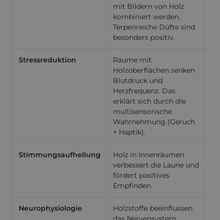
mit Bildern von Holz
kombiniert werden.
Terpenreiche Düfte sind
besonders positiv.
Stressreduktion
Räume mit
Bi
Holzoberflächen senken
HO
Blutdruck und
Herzfrequenz. Das
erklärt sich durch die
multisensorische
Wahrnehmung (Geruch
+ Haptik).
Stimmungsaufhellung
Holz in Innenräumen
Be
verbessert die Laune und
na
fördert positives
U
Empfinden.
Neurophysiologie
Holzstoffe beeinflussen
Fo
das Nervensystem,
Ho