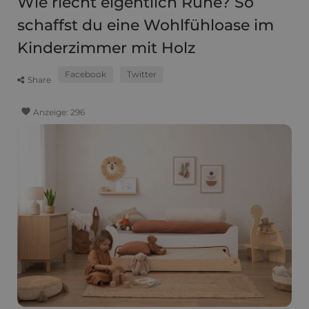
Wie riecht eigentlich Ruhe? So
schaffst du eine Wohlfühloase im
Kinderzimmer mit Holz
Facebook
Twitter
Share
favorite
Anzeige:
296