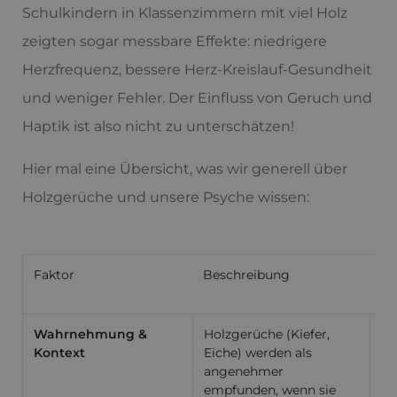
Schulkindern in Klassenzimmern mit viel Holz
zeigten sogar messbare Effekte: niedrigere
Herzfrequenz, bessere Herz-Kreislauf-Gesundheit
und weniger Fehler. Der Einfluss von Geruch und
Haptik ist also nicht zu unterschätzen!
Hier mal eine Übersicht, was wir generell über
Holzgerüche und unsere Psyche wissen:
Faktor
Beschreibung
Wi
(B
Wahrnehmung &
Holzgerüche (Kiefer,
St
Kontext
Eiche) werden als
un
angenehmer
Re
empfunden, wenn sie
If