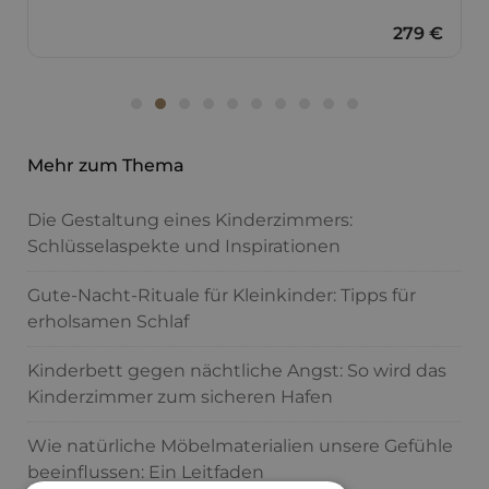
279 €
Mehr zum Thema
Die Gestaltung eines Kinderzimmers:
Schlüsselaspekte und Inspirationen
Gute-Nacht-Rituale für Kleinkinder: Tipps für
erholsamen Schlaf
Kinderbett gegen nächtliche Angst: So wird das
Kinderzimmer zum sicheren Hafen
Wie natürliche Möbelmaterialien unsere Gefühle
beeinflussen: Ein Leitfaden