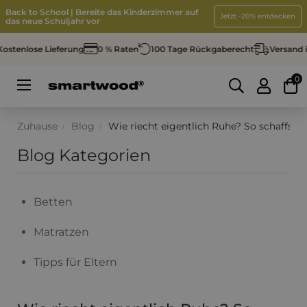
Back to School | Bereite das Kinderzimmer auf
Jetzt -20% entdecken
das neue Schuljahr vor
tenlose Lieferung
0 % Raten
100 Tage Rückgaberecht
Versand in 
0
Umschalten
☰
der
Navigation
Zuhause
Blog
Wie riecht eigentlich Ruhe? So schaffst
Blog Kategorien
Betten
Matratzen
Tipps für Eltern