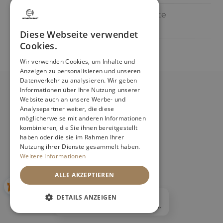
Einschlaf-Helfer statt Handy: Die beste
Abendroutine für ruhige Nächte
Diese Webseite verwendet
Cookies.
Wir verwenden Cookies, um Inhalte und
Anzeigen zu personalisieren und unseren
Datenverkehr zu analysieren. Wir geben
Informationen über Ihre Nutzung unserer
Website auch an unsere Werbe- und
Analysepartner weiter, die diese
möglicherweise mit anderen Informationen
kombinieren, die Sie ihnen bereitgestellt
haben oder die sie im Rahmen Ihrer
Nutzung ihrer Dienste gesammelt haben.
Facebook
Pinterest
Instagram
Weitere Informationen
shop@smartwood.de
ALLE AKZEPTIEREN
DETAILS ANZEIGEN
4.9
Basierend auf
2310
Bewertungen
von jeher