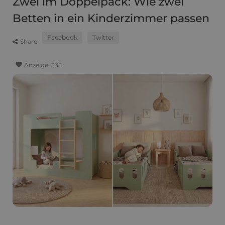
Zwei im Doppelpack: Wie zwei
Betten in ein Kinderzimmer passen
Facebook
Twitter
Share
favorite
Anzeige:
335