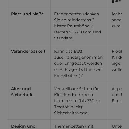
gemein
Platz und Maße
Etagenbetten (denken
Mehr Bo
Sie an mindestens 2
andere A
Meter Raumhöhe!);
zum Spie
Betten 90x200 cm sind
Standard.
Veränderbarkeit
Kann das Bett
Flexibili
auseinandergenommen
Kinder ä
oder umgebaut werden
eigene 
(z. B. Etagenbett in zwei
wollen.
Einzelbetten)?
Alter und
Verstellbare Seiten für
Anpassun
Sicherheit
Kleinkinder; robuste
und Beru
Lattenroste (bis 230 kg
Eltern.
Tragfähigkeit);
Sicherheitssiegel.
Design und
Themenbetten (mit
Unterst