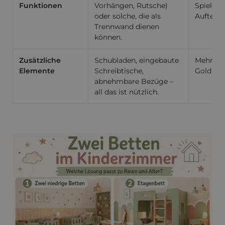
Funktionen
Vorhängen, Rutsche)
Spielen 
oder solche, die als
Aufteil
Trennwand dienen
können.
Zusätzliche
Schubladen, eingebaute
Mehr St
Elemente
Schreibtische,
Gold wert
abnehmbare Bezüge –
all das ist nützlich.