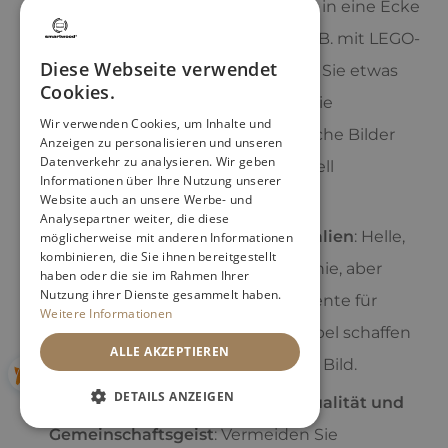
Zonierung
: Teilen Sie das Zimmer in eine Ecke
zum Malen, Lesen und Spielen (z. B. mit LEGO-
Diese Webseite verwendet
Steinen oder Puppen) und lassen Sie etwas
Cookies.
freien Platz. Wanddekorationen wie
Wir verwenden Cookies, um Inhalte und
Weltkarten, Korktafeln oder einfache Bilder
Anzeigen zu personalisieren und unseren
Datenverkehr zu analysieren. Wir geben
können die einzelnen Zonen visuell
Informationen über Ihre Nutzung unserer
markieren.
Website auch an unsere Werbe- und
Analysepartner weiter, die diese
Auswahl von Farben und Materialien
: Helle,
möglicherweise mit anderen Informationen
kombinieren, die Sie ihnen bereitgestellt
ruhige Farben fördern die Harmonie, aber
haben oder die sie im Rahmen Ihrer
Nutzung ihrer Dienste gesammelt haben.
fügen Sie immer individuelle Akzente für
Weitere Informationen
jedes Kind hinzu. Einheitliche Möbel schaffen
ALLE AKZEPTIEREN
ein stimmiges und beruhigendes Bild.
DETAILS ANZEIGEN
Gleichgewicht zwischen Individualität und
Gemeinschaftsgeist
: Vermeiden Sie