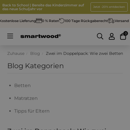
Back to School | Bereite das Kinderzimmer auf
Jetzt -20% entdecken
das neue Schuljahr vor
stenlose Lieferung
0 % Raten
100 Tage Rückgaberecht
Versand in
0
Umschalten
☰
der
Navigation
Zuhause
Blog
Zwei im Doppelpack: Wie zwei Betten in
Blog Kategorien
Betten
Matratzen
Tipps für Eltern