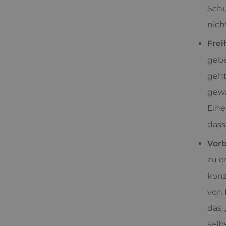
Schu
nich
Frei
gebe
geht
gewä
Eine
dass
Vor
zu o
konz
von 
das 
selb