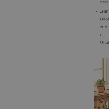
gera
„Hil
Beob
zurü
es a
Unab