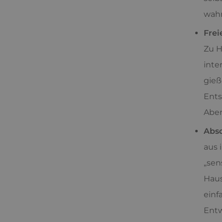
wah
Frei
Zu H
inte
gieß
Ents
Aben
Abso
aus 
„sen
Haus
einf
Entw