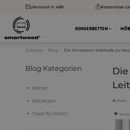
Versand in 48h
Kostenlose Li
KINDERBETTEN
MÖB
Zuhause
Blog
Die Montessori-Methode zu Hause
Blog Kategorien
Die
Lei
Betten
Matratzen
Share
Tipps für Eltern
favorite
Anzei