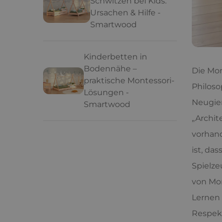
Schwitzen bei Kids:
Ursachen & Hilfe -
Smartwood
Kinderbetten in
Bodennähe –
Die Mon
praktische Montessori-
Philoso
Lösungen -
Neugie
Smartwood
„Archit
vorhand
ist, da
Spielze
von Mon
Lernen 
Respek