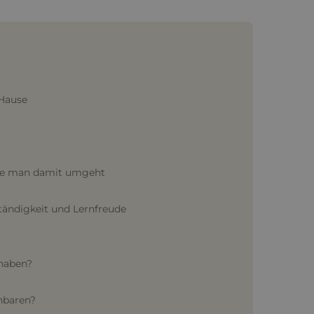
 Hause
wie man damit umgeht
tändigkeit und Lernfreude
 haben?
inbaren?