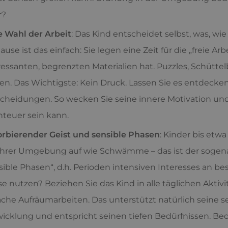
r?
e Wahl der Arbeit
: Das Kind entscheidet selbst, was, w
ause ist das einfach: Sie legen eine Zeit für die „freie Ar
ressanten, begrenzten Materialien hat. Puzzles, Schütt
en. Das Wichtigste: Kein Druck. Lassen Sie es entdecken
cheidungen. So wecken Sie seine innere Motivation und 
teuer sein kann.
rbierender Geist und sensible Phasen
: Kinder bis et
ihrer Umgebung auf wie Schwämme – das ist der sogen
sible Phasen“, d.h. Perioden intensiven Interesses an 
e nutzen? Beziehen Sie das Kind in alle täglichen Aktivi
ache Aufräumarbeiten. Das unterstützt natürlich seine 
icklung und entspricht seinen tiefen Bedürfnissen. Beo