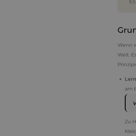
9.5
Grun
Wenn wi
Welt. E
Prinzip
Lern
am b
V
Zu H
Klei