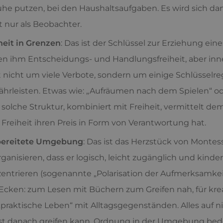
he putzen, bei den Haushaltsaufgaben. Es wird sich dan
t nur als Beobachter.
heit in Grenzen
: Das ist der Schlüssel zur Erziehung e
n ihm Entscheidungs- und Handlungsfreiheit, aber innerh
 nicht um viele Verbote, sondern um einige Schlüsselre
hrleisten. Etwas wie: „Aufräumen nach dem Spielen“ od
 solche Struktur, kombiniert mit Freiheit, vermittelt dem
 Freiheit ihren Preis in Form von Verantwortung hat.
bereitete Umgebung
: Das ist das Herzstück von Monte
rganisieren, dass er logisch, leicht zugänglich und kinderf
entrieren (sogenannte „Polarisation der Aufmerksamkeit“
Ecken: zum Lesen mit Büchern zum Greifen nah, für kreat
„praktische Leben“ mit Alltagsgegenständen. Alles auf n
st danach greifen kann. Ordnung in der Umgebung be