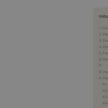
Inh
1. Gr
2. Pr
3. Da
4. Di
5. Fu
6. D
7.
8. Zu
9. F
9.1
9.2
9.3
9.4