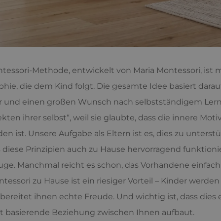
tessori-Methode, entwickelt von Maria Montessori, ist me
phie, die dem Kind folgt. Die gesamte Idee basiert dara
r und einen großen Wunsch nach selbstständigem Lerne
ekten ihrer selbst“, weil sie glaubte, dass die innere M
en ist. Unsere Aufgabe als Eltern ist es, dies zu unters
ss diese Prinzipien auch zu Hause hervorragend funktioni
uge. Manchmal reicht es schon, das Vorhandene einfac
tessori zu Hause ist ein riesiger Vorteil – Kinder werde
bereitet ihnen echte Freude. Und wichtig ist, dass dies
t basierende Beziehung zwischen Ihnen aufbaut.