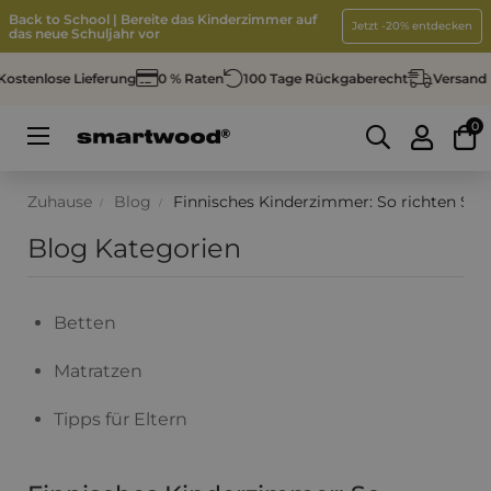
Back to School | Bereite das Kinderzimmer auf
Jetzt -20% entdecken
das neue Schuljahr vor
enlose Lieferung
0 % Raten
100 Tage Rückgaberecht
Versand in 
0
Umschalten
☰
der
Navigation
Zuhause
Blog
Finnisches Kinderzimmer: So richten Sie es
Blog Kategorien
Betten
Matratzen
Tipps für Eltern