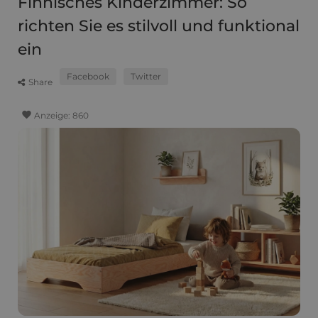
Finnisches Kinderzimmer: So
richten Sie es stilvoll und funktional
ein
Facebook
Twitter
Share
favorite
Anzeige:
860