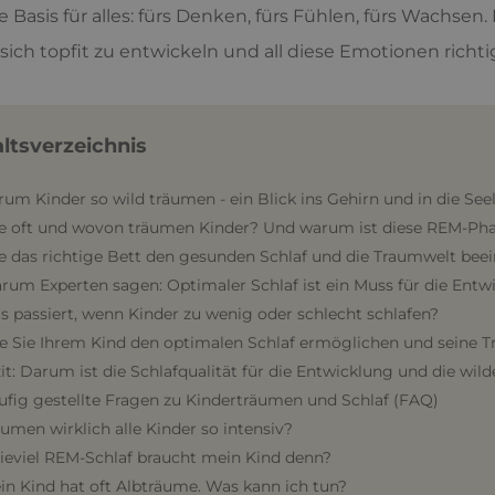
die Basis für alles: fürs Denken, fürs Fühlen, fürs Wachsen
 sich topfit zu entwickeln und all diese Emotionen richtig 
altsverzeichnis
rum Kinder so wild träumen - ein Blick ins Gehirn und in die See
ie oft und wovon träumen Kinder? Und warum ist diese REM-Pha
e das richtige Bett den gesunden Schlaf und die Traumwelt beei
rum Experten sagen: Optimaler Schlaf ist ein Muss für die Entw
s passiert, wenn Kinder zu wenig oder schlecht schlafen?
ie Sie Ihrem Kind den optimalen Schlaf ermöglichen und seine 
zit: Darum ist die Schlafqualität für die Entwicklung und die wil
ufig gestellte Fragen zu Kinderträumen und Schlaf (FAQ)
äumen wirklich alle Kinder so intensiv?
ieviel REM-Schlaf braucht mein Kind denn?
ein Kind hat oft Albträume. Was kann ich tun?