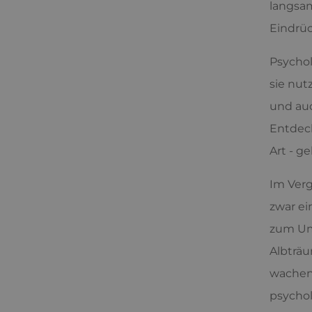
langsam
Eindrüc
Psychol
sie nut
und auc
Entdeck
Art - ge
Im Verg
zwar ei
zum Umg
Albträu
wachen 
psychol