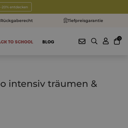
t -20% entdecken
 Rückgaberecht
Tiefpreisgarantie
0
ACK TO SCHOOL
BLOG
o intensiv träumen &