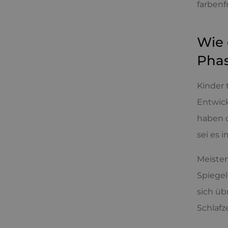
farbenf
Wie 
Phas
Kinder 
Entwick
haben d
sei es 
Meisten
Spiegel
sich üb
Schlafz