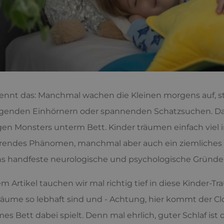
ennt das: Manchmal wachen die Kleinen morgens auf, s
egenden Einhörnern oder spannenden Schatzsuchen. Da
gen Monsters unterm Bett. Kinder träumen einfach viel in
erendes Phänomen, manchmal aber auch ein ziemliches M
s handfeste neurologische und psychologische Gründe
em Artikel tauchen wir mal richtig tief in diese Kinder-
räume so lebhaft sind und - Achtung, hier kommt der Clo
s Bett dabei spielt. Denn mal ehrlich, guter Schlaf ist 