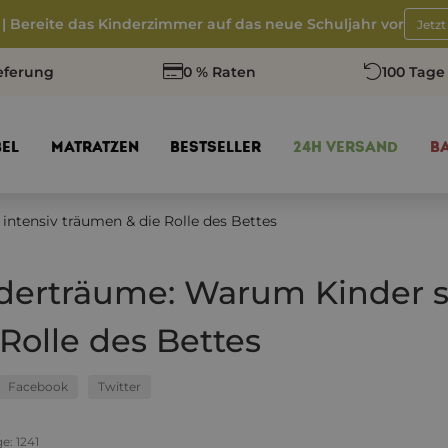
 | Bereite das Kinderzimmer auf das neue Schuljahr vor
Jetz
eferung
0 % Raten
100 Tage
EL
MATRATZEN
BESTSELLER
24H VERSAND
B
ntensiv träumen & die Rolle des Bettes
derträume: Warum Kinder s
 Rolle des Bettes
Facebook
Twitter
ge:
1241