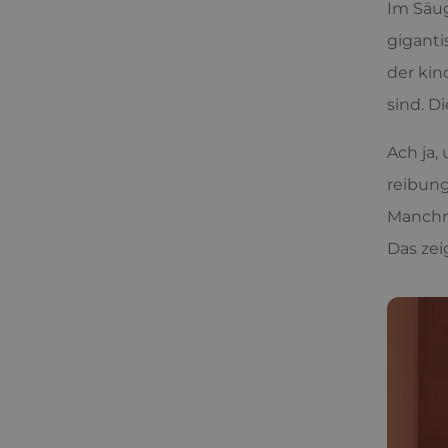
Im Säug
giganti
der kin
sind. D
Ach ja,
reibung
Manchma
Das zei