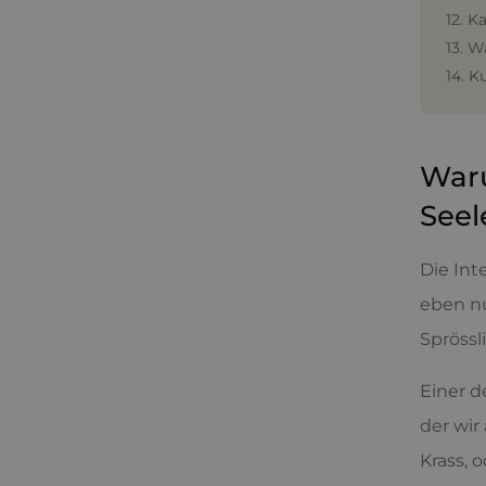
12. K
13. W
14. K
Waru
Seel
Die Int
eben nu
Sprössl
Einer d
der wir
Krass, 