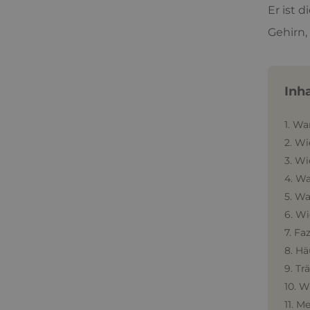
Er ist 
Gehirn,
Inh
1. Wa
2. W
3. Wi
4. Wa
5. Wa
6. W
7. Fa
8. Hä
9. Tr
10. W
11. M