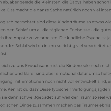
 ab, aber gerade die Kleinsten, die Babys, haben schon i
ke. Das macht die ganze Sache natürlich noch viel inten
ogisch betrachtet sind diese Kinderträume so etwas wie e
zen den Schlaf, um all die täglichen Erlebnisse - die gut
h ihre Ängste zu verarbeiten. Die kindliche Psyche ist
en. Im Schlaf wird da intern so richtig viel verarbeitet
löst.
leich zu uns Erwachsenen ist die Kinderseele noch nicht 
nfacher und klarer sind, aber emotional dafür umso hef
ang mit Emotionen noch nicht voll entwickelt sind, er
me. Kennst du das? Diese typischen Verfolgungsjagden i
sie dann schweißgebadet auf, weil der Traum so real wa
ogischen Dinge zusammen machen das Traumerlebnis un