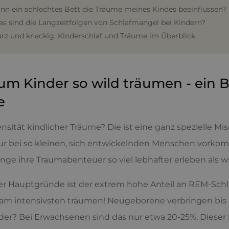
ann ein schlechtes Bett die Träume meines Kindes beeinflussen?
as sind die Langzeitfolgen von Schlafmangel bei Kindern?
urz und knackig: Kinderschlaf und Träume im Überblick
m Kinder so wild träumen - ein Bl
e
ensität kindlicher Träume? Die ist eine ganz spezielle M
r bei so kleinen, sich entwickelnden Menschen vorkom
inge ihre Traumabenteuer so viel lebhafter erleben als w
er Hauptgründe ist der extrem hohe Anteil an REM-Schlaf 
 am intensivsten träumen! Neugeborene verbringen bis z
oder? Bei Erwachsenen sind das nur etwa 20-25%. Diese