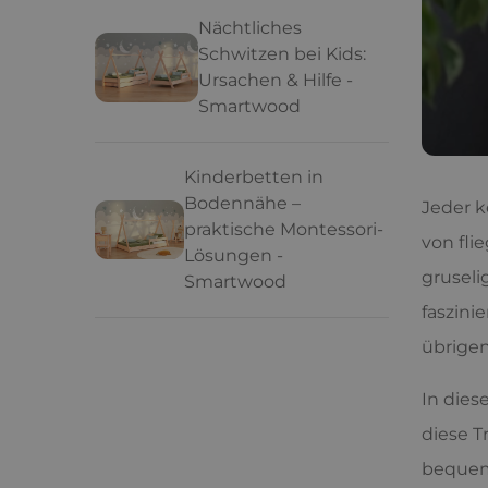
Nächtliches
Schwitzen bei Kids:
Ursachen & Hilfe -
Smartwood
Kinderbetten in
Bodennähe –
Jeder k
praktische Montessori-
von fli
Lösungen -
gruseli
Smartwood
faszini
übrigen
In dies
diese T
bequeme