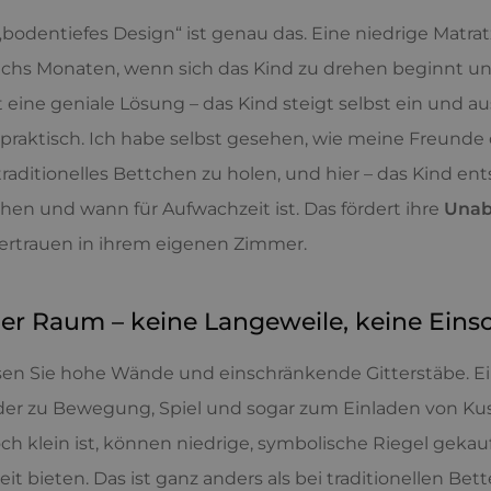
„bodentiefes Design“ ist genau das. Eine niedrige Matr
chs Monaten, wenn sich das Kind zu drehen beginnt und
ist eine geniale Lösung – das Kind steigt selbst ein und au
t praktisch. Ich habe selbst gesehen, wie meine Freunde
raditionelles Bettchen zu holen, und hier – das Kind ents
hen und wann für Aufwachzeit ist. Das fördert ihre
Unab
ertrauen in ihrem eigenen Zimmer.
er Raum – keine Langeweile, keine Ein
en Sie hohe Wände und einschränkende Gitterstäbe. Ein M
der zu Bewegung, Spiel und sogar zum Einladen von Kusc
ch klein ist, können niedrige, symbolische Riegel gekauf
eit bieten. Das ist ganz anders als bei traditionellen Be