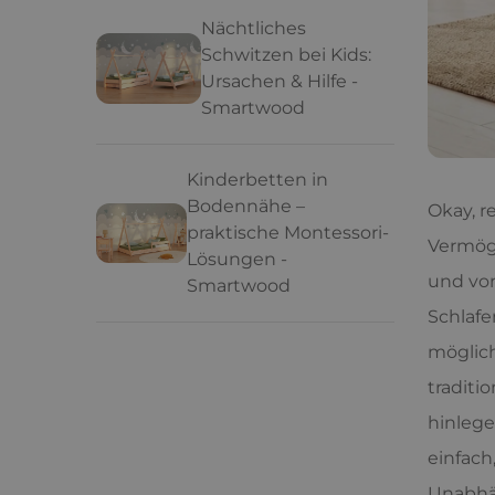
Nächtliches
Schwitzen bei Kids:
Ursachen & Hilfe -
Smartwood
Kinderbetten in
Bodennähe –
Okay, r
praktische Montessori-
Vermöge
Lösungen -
und vor
Smartwood
Schlafe
möglich
traditi
hinlege
einfach
Unabhän