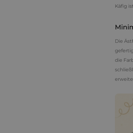
Käfig i
Minim
Die Äst
geferti
die Far
schließ
erweit