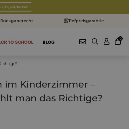
t -20% entdecken
 Rückgaberecht
Tiefpreisgarantie
0
ACK TO SCHOOL
BLOG
Richtige?
on im Kinderzimmer –
hlt man das Richtige?