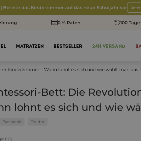
 | Bereite das Kinderzimmer auf das neue Schuljahr vor
Jetz
eferung
0 % Raten
100 Tage
EL
MATRATZEN
BESTSELLER
24H VERSAND
B
n im Kinderzimmer – Wann lohnt es sich und wie wählt man das 
tessori-Bett: Die Revoluti
n lohnt es sich und wie wä
Facebook
Twitter
ge:
875