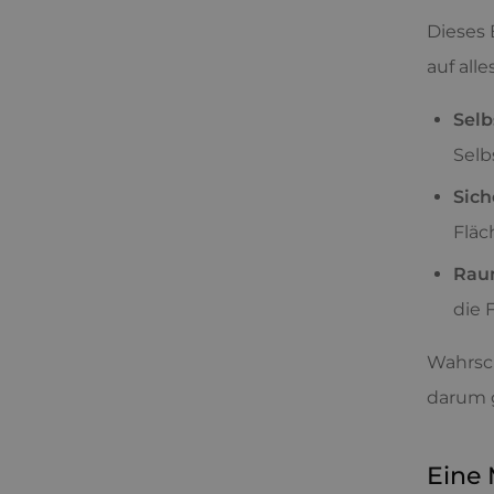
Dieses 
auf all
Selb
Selb
Sich
Fläc
Raum
die 
Wahrsch
darum g
Eine 