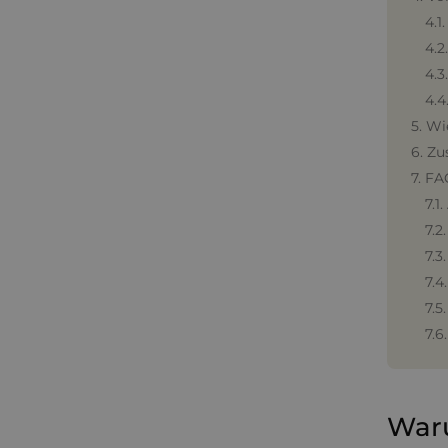
4.1
4.2
4.3
4.4
5. Wi
6. Zu
7. FA
7.1
7.2
7.3
7.4
7.5
7.6
Waru