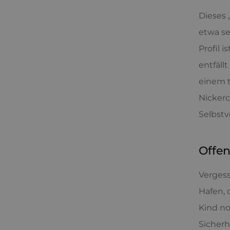
Dieses 
etwa se
Profil 
entfäll
einem t
Nickerc
Selbstv
Offen
Vergess
Hafen, 
Kind no
Sicherh