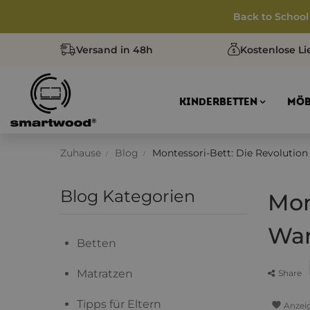
Back to School
Versand in 48h
Kostenlose Li
KINDERBETTEN
MÖB
Zuhause
Blog
Montessori-Bett: Die Revolutio
Blog Kategorien
Mon
Wan
Betten
Matratzen
Share
Tipps für Eltern
favorite
Anzei